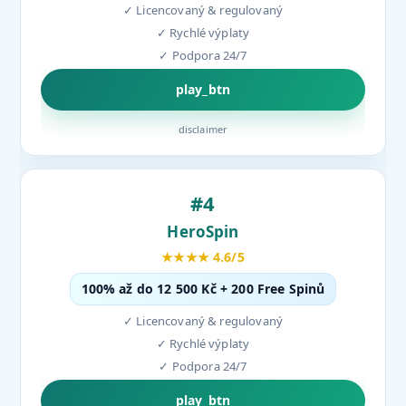
✓ Licencovaný & regulovaný
✓ Rychlé výplaty
✓ Podpora 24/7
play_btn
disclaimer
#4
HeroSpin
★★★★ 4.6/5
100% až do 12 500 Kč + 200 Free Spinů
✓ Licencovaný & regulovaný
✓ Rychlé výplaty
✓ Podpora 24/7
play_btn