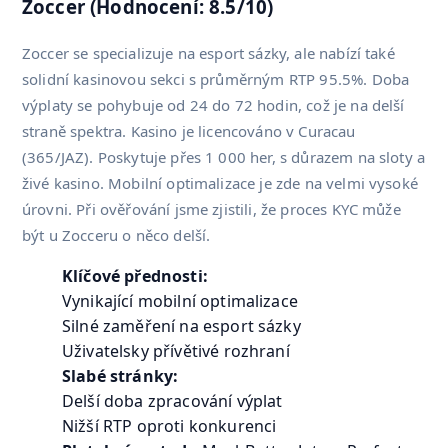
Zoccer (Hodnocení: 8.5/10)
Zoccer se specializuje na esport sázky, ale nabízí také
solidní kasinovou sekci s průměrným RTP 95.5%. Doba
výplaty se pohybuje od 24 do 72 hodin, což je na delší
straně spektra. Kasino je licencováno v Curacau
(365/JAZ). Poskytuje přes 1 000 her, s důrazem na sloty a
živé kasino. Mobilní optimalizace je zde na velmi vysoké
úrovni. Při ověřování jsme zjistili, že proces KYC může
být u Zocceru o něco delší.
Klíčové přednosti:
Vynikající mobilní optimalizace
Silné zaměření na esport sázky
Uživatelsky přívětivé rozhraní
Slabé stránky:
Delší doba zpracování výplat
Nižší RTP oproti konkurenci