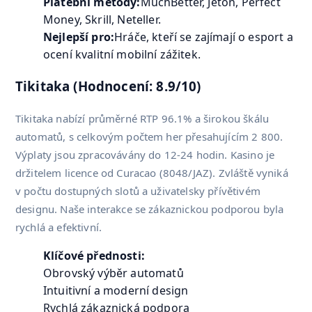
Platební metody:
MuchBetter, Jeton, Perfect
Money, Skrill, Neteller.
Nejlepší pro:
Hráče, kteří se zajímají o esport a
ocení kvalitní mobilní zážitek.
Tikitaka (Hodnocení: 8.9/10)
Tikitaka nabízí průměrné RTP 96.1% a širokou škálu
automatů, s celkovým počtem her přesahujícím 2 800.
Výplaty jsou zpracovávány do 12-24 hodin. Kasino je
držitelem licence od Curacao (8048/JAZ). Zvláště vyniká
v počtu dostupných slotů a uživatelsky přívětivém
designu. Naše interakce se zákaznickou podporou byla
rychlá a efektivní.
Klíčové přednosti:
Obrovský výběr automatů
Intuitivní a moderní design
Rychlá zákaznická podpora