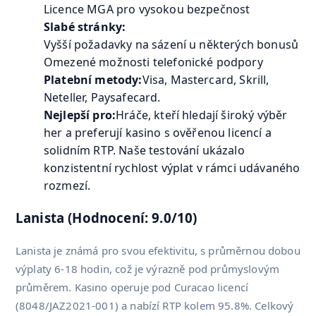
Licence MGA pro vysokou bezpečnost
Slabé stránky:
Vyšší požadavky na sázení u některých bonusů
Omezené možnosti telefonické podpory
Platební metody:
Visa, Mastercard, Skrill,
Neteller, Paysafecard.
Nejlepší pro:
Hráče, kteří hledají široký výběr
her a preferují kasino s ověřenou licencí a
solidním RTP. Naše testování ukázalo
konzistentní rychlost výplat v rámci udávaného
rozmezí.
Lanista (Hodnocení: 9.0/10)
Lanista je známá pro svou efektivitu, s průměrnou dobou
výplaty 6-18 hodin, což je výrazně pod průmyslovým
průměrem. Kasino operuje pod Curacao licencí
(8048/JAZ2021-001) a nabízí RTP kolem 95.8%. Celkový