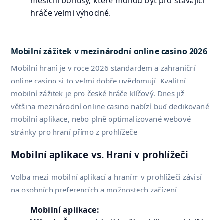
měsíční bonusy, které mohou být pro stávající
hráče velmi výhodné.
Mobilní zážitek v mezinárodní online casino 2026
Mobilní hraní je v roce 2026 standardem a zahraniční
online casino si to velmi dobře uvědomují. Kvalitní
mobilní zážitek je pro české hráče klíčový. Dnes již
většina mezinárodní online casino nabízí buď dedikované
mobilní aplikace, nebo plně optimalizované webové
stránky pro hraní přímo z prohlížeče.
Mobilní aplikace vs. Hraní v prohlížeči
Volba mezi mobilní aplikací a hraním v prohlížeči závisí
na osobních preferencích a možnostech zařízení.
Mobilní aplikace: