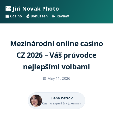
🎰 Jiri Novak Photo
🎰 Casino
💰 Bonussen
📝 Review
Mezinárodní online casino
CZ 2026 – Váš průvodce
nejlepšími volbami
📅 May 11, 2026
Elena Petrov
Casino expert & výzkumník