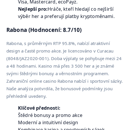
Visa, Mastercard, ecoPayz.
Nejlepší pro:
Hráče, kteří hledají co nejširší
výběr her a preferují platby kryptoměnami.
Rabona (Hodnocení: 8.7/10)
Rabona, s průměrným RTP 95.8%, nabízí atraktivní
design a časté promo akce. Je licencováno v Curacau
(8048/JAZ2020-001). Doba výplaty se pohybuje mezi 24
a 48 hodinami. Kasino má přes 3 500 her a je známé
svými štědrými bonusy a věrnostním programem.
Zahraniční online casino Rabona nabízí i sportovní sázky.
Naše analýza potvrdila, že bonusové podmínky jsou
přehledně uvedeny.
Klíčové přednosti:
Štědré bonusy a promo akce
Moderní a intuitivní design
Kombinace kasina a sportovních sázek