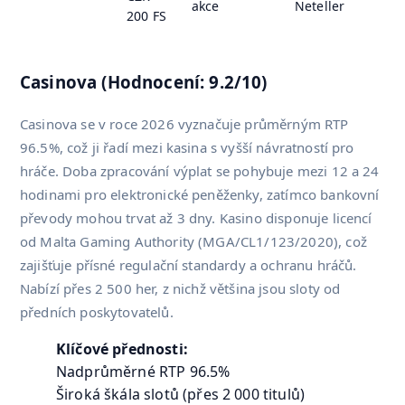
akce
Neteller
200 FS
Casinova (Hodnocení: 9.2/10)
Casinova se v roce 2026 vyznačuje průměrným RTP
96.5%, což ji řadí mezi kasina s vyšší návratností pro
hráče. Doba zpracování výplat se pohybuje mezi 12 a 24
hodinami pro elektronické peněženky, zatímco bankovní
převody mohou trvat až 3 dny. Kasino disponuje licencí
od Malta Gaming Authority (MGA/CL1/123/2020), což
zajišťuje přísné regulační standardy a ochranu hráčů.
Nabízí přes 2 500 her, z nichž většina jsou sloty od
předních poskytovatelů.
Klíčové přednosti:
Nadprůměrné RTP 96.5%
Široká škála slotů (přes 2 000 titulů)