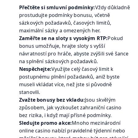
Přečtěte si smluvní podmínky:
Vždy důkladně
prostudujte podmínky bonusu, včetně
sázkových požadavků, časových limitů,
maximální sázky a omezených her.
Zaměřte se na sloty s vysokým RTP:
Pokud
bonus umožňuje, hrajte sloty s vyšší
návratností pro hráče, abyste zvýšili své šance
na splnění sázkových požadavků.
Nespěchejte:
Využijte celý časový limit k
postupnému plnění požadavků, aniž byste
museli vkládat více, než jste si původně
stanovili.
Zvažte bonusy bez vkladu:
Jsou skvělým
způsobem, jak vyzkoušet zahraniční casino
bez rizika, i když mají přísné podmínky.
Sledujte promo akce:
Mnoho mezinárodní
online casino nabízí pravidelné týdenní nebo