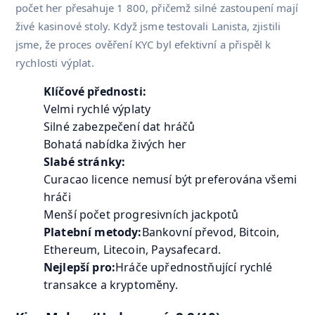
počet her přesahuje 1 800, přičemž silné zastoupení mají
živé kasinové stoly. Když jsme testovali Lanista, zjistili
jsme, že proces ověření KYC byl efektivní a přispěl k
rychlosti výplat.
Klíčové přednosti:
Velmi rychlé výplaty
Silné zabezpečení dat hráčů
Bohatá nabídka živých her
Slabé stránky:
Curacao licence nemusí být preferována všemi
hráči
Menší počet progresivních jackpotů
Platební metody:
Bankovní převod, Bitcoin,
Ethereum, Litecoin, Paysafecard.
Nejlepší pro:
Hráče upřednostňující rychlé
transakce a kryptoměny.