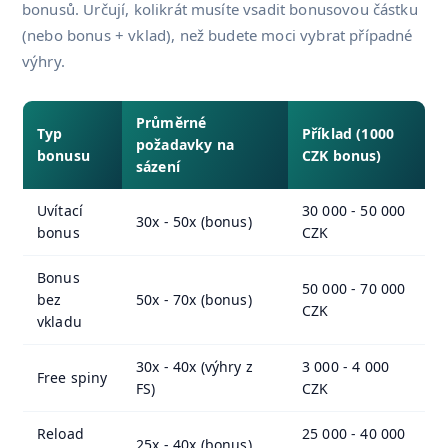
bonusů. Určují, kolikrát musíte vsadit bonusovou částku
(nebo bonus + vklad), než budete moci vybrat případné
výhry.
Průměrné
Typ
Příklad (1000
požadavky na
bonusu
CZK bonus)
sázení
Uvítací
30 000 - 50 000
30x - 50x (bonus)
bonus
CZK
Bonus
50 000 - 70 000
bez
50x - 70x (bonus)
CZK
vkladu
30x - 40x (výhry z
3 000 - 4 000
Free spiny
FS)
CZK
Reload
25 000 - 40 000
25x - 40x (bonus)